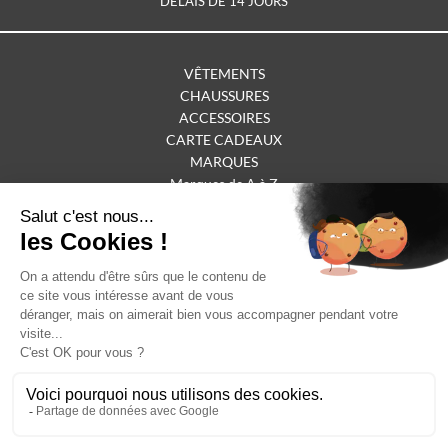
DÉLAIS DE 14 JOURS
VÊTEMENTS
CHAUSSURES
ACCESSOIRES
CARTE CADEAUX
MARQUES
Marques de A à Z
OUTLET
BOUTIQUE CHOLET
BOUTIQUE SABLES-D'OLONNE
SERVICE CLIENTS
Nous contacter
Livraisons & retours
Copyright 2024 ©
MADEMOISELLE PARISIENNE
Guide des tailles
•
Conditions de vente
•
Retour produits
•
Mentions légales