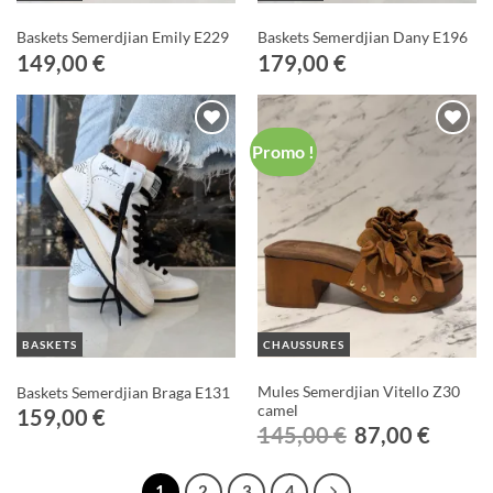
Baskets Semerdjian Emily E229
Baskets Semerdjian Dany E196
149,00
€
179,00
€
Promo !
Ajouter
Ajouter
à ma
à ma
Wishlist
Wishlist
BASKETS
CHAUSSURES
Mules Semerdjian Vitello Z30
Baskets Semerdjian Braga E131
camel
159,00
€
Le
Le
145,00
€
87,00
€
prix
prix
initial
actuel
était :
est :
145,00 €.
87,00 €.
1
2
3
4