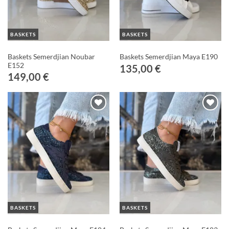
BASKETS
BASKETS
Baskets Semerdjian Noubar
Baskets Semerdjian Maya E190
E152
135,00
€
149,00
€
Ajouter
Ajouter
à ma
à ma
Wishlist
Wishlist
BASKETS
BASKETS