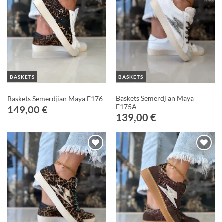
Wishlist
Wishlist
BASKETS
BASKETS
Baskets Semerdjian Maya
Baskets Semerdjian Maya E176
E175A
149,00
€
139,00
€
Ajouter
Ajouter
à ma
à ma
Wishlist
Wishlist