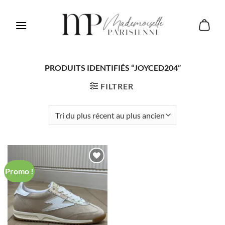
Passer
au
contenu
PRODUITS IDENTIFIÉS “JOYCED204”
FILTRER
Promo !
Ajouter
à ma
Wishlist