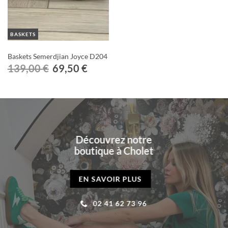
BASKETS
Baskets Semerdjian Joyce D204
Le
Le
139,00
€
69,50
€
prix
prix
initial
actuel
était :
est :
139,00 €.
69,50 €.
Découvrez notre
boutique à Cholet
EN SAVOIR PLUS
02 41 62 73 96