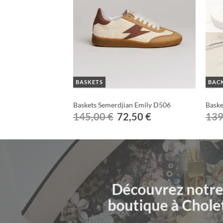
 DE STOCK
BASKETS
BAC
n June D482
Baskets Semerdjian Emily D506
Baske
Le
Le
Le
,50
€
145,00
€
72,50
€
139
prix
prix
prix
l
actuel
initial
actuel
:
est :
était :
est :
0 €.
67,50 €.
145,00 €.
72,50 €.
Découvrez notre
boutique à Chole