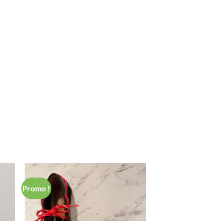
Promo !
ter
Ajouter
a
à ma
ist
Wishlist