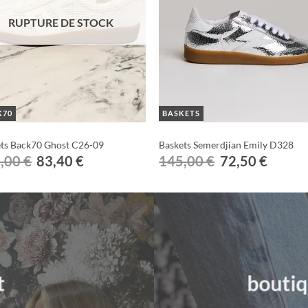
RUPTURE DE STOCK
K70
BASKETS
ts Back70 Ghost C26-09
Baskets Semerdjian Emily D328
Le
Le
Le
Le
,00
€
83,40
€
145,00
€
72,50
€
prix
prix
prix
prix
initial
actuel
initial
actuel
était :
est :
était :
est :
139,00 €.
83,40 €.
145,00 €.
72,50 €.
t
boutiq