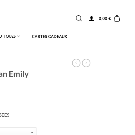
0,00
€
UTIQUES
CARTES CADEAUX
an Emily
SEES
el
 €.