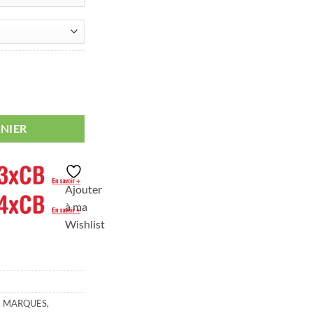
Emily D504
NIER
Ajouter
à ma
Wishlist
,
MARQUES
,