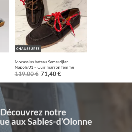
CHAUSSURES
Mocassins bateau Semerdjian
Napoli/01 – Cuir marron femme
Le
Le
119,00
€
71,40
€
prix
prix
initial
actuel
était :
est :
119,00 €.
71,40 €.
Découvrez notre
ue aux Sables-d’Olonne