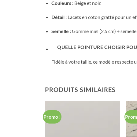
Couleurs :
Beige et noir.
Détail :
Lacets en coton gratté pour un ef
Semelle :
Gomme miel (2,5 cm) + semelle i
QUELLE POINTURE CHOISIR POUR
Fidèle à votre taille, ce modèle respecte 
PRODUITS SIMILAIRES
Promo !
Prom
Ajouter
Ajouter
à ma
à ma
Wishlist
Wishlist