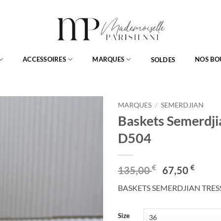
ACCESSOIRES
MARQUES
NOS BO
SOLDES
MARQUES
/
SEMERDJIAN
Baskets Semerdji
Ajouter
D504
à ma
Wishlist
Le
Le
€
€
135,00
67,50
prix
prix
BASKETS SEMERDJIAN TRES
initial
actu
était :
est :
135,00 €.
67,50
Size