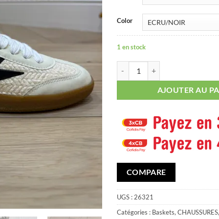
Color
1 en stock
quantité de Baskets Semerdjian 
AJOUTER AU PA
COMPARE
UGS :
26321
Catégories :
Baskets
,
CHAUSSURES