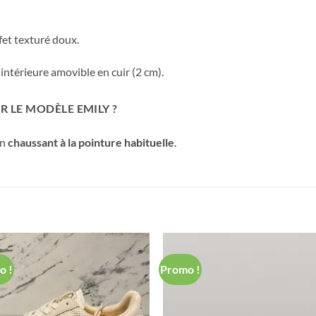
fet texturé doux.
ntérieure amovible en cuir (2 cm).
 LE MODÈLE EMILY ?
un
chaussant à la pointure habituelle
.
o !
Promo !
Ajouter
Ajou
à ma
à m
Wishlist
Wishl