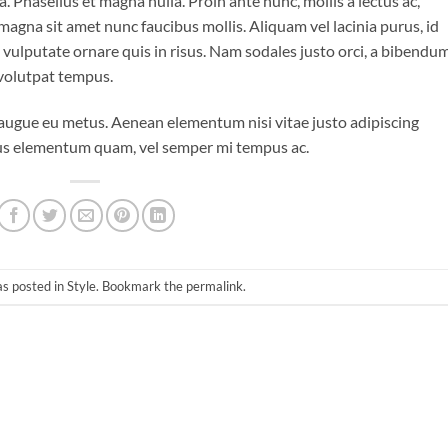
 Phasellus et magna nulla. Proin ante nunc, mollis a lectus ac,
magna sit amet nunc faucibus mollis. Aliquam vel lacinia purus, id
o vulputate ornare quis in risus. Nam sodales justo orci, a bibendu
 volutpat tempus.
i augue eu metus. Aenean elementum nisi vitae justo adipiscing
ibus elementum quam, vel semper mi tempus ac.
as posted in
Style
. Bookmark the
permalink
.