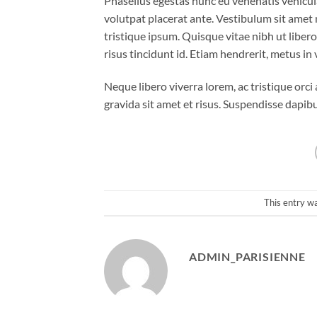
Phasellus egestas nunc eu venenatis vehicula.
volutpat placerat ante. Vestibulum sit amet 
tristique ipsum. Quisque vitae nibh ut liber
risus tincidunt id. Etiam hendrerit, metus in
Neque libero viverra lorem, ac tristique orc
gravida sit amet et risus. Suspendisse dap
This entry w
ADMIN_PARISIENNE