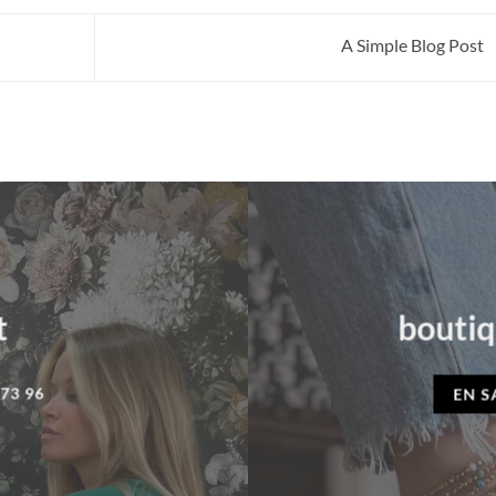
A Simple Blog Post
t
boutiq
 73 96
EN S